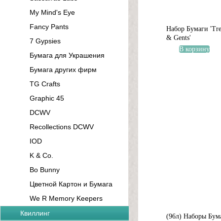
My Mind's Eye
Fancy Pants
Набор Бумаги 'Tre
& Gents'
7 Gypsies
В корзину
Бумага для Украшения
Бумага других фирм
TG Crafts
Graphic 45
DCWV
Recollections DCWV
IOD
K & Co.
Bo Bunny
Цветной Картон и Бумага
We R Memory Keepers
Квиллинг
(96л) Наборы Бум