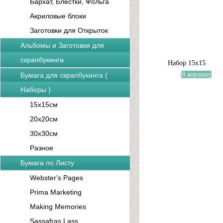
Бархат, Блестки, Фольга
Акриловые блоки
Заготовки для Открыток
Альбомы и Заготовки для
скрапбукинга
Набор 15х15
В корзину
Бумага для скрапбукинга (
Наборы )
15x15см
20x20см
30x30см
Разное
Бумага по Листу
Webster's Pages
Prima Marketing
Making Memories
Sassafras Lass