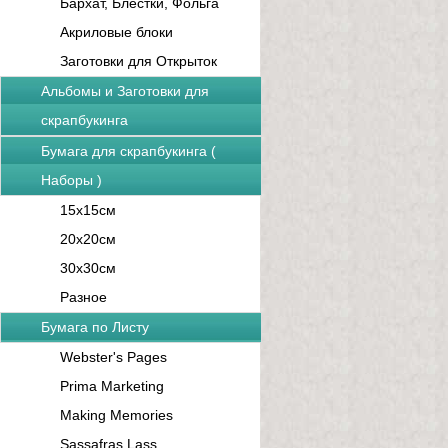
Бархат, Блестки, Фольга
Акриловые блоки
Заготовки для Открыток
Альбомы и Заготовки для
скрапбукинга
Бумага для скрапбукинга (
Наборы )
15x15см
20x20см
30x30см
Разное
Бумага по Листу
Webster's Pages
Prima Marketing
Making Memories
Sassafras Lass