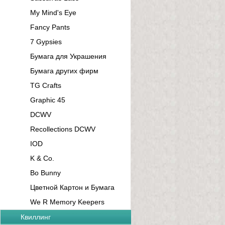
My Mind's Eye
Fancy Pants
7 Gypsies
Бумага для Украшения
Бумага других фирм
TG Crafts
Graphic 45
DCWV
Recollections DCWV
IOD
K & Co.
Bo Bunny
Цветной Картон и Бумага
We R Memory Keepers
Квиллинг