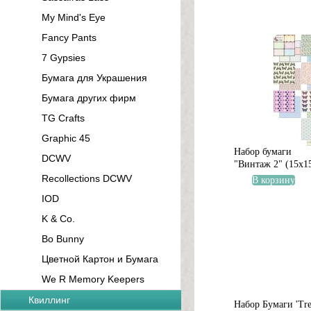
My Mind's Eye
Fancy Pants
7 Gypsies
Бумага для Украшения
Бумага других фирм
TG Crafts
Graphic 45
Набор бумаги
DCWV
"Винтаж 2" (15х1
Recollections DCWV
В корзину
IOD
K & Co.
Bo Bunny
Цветной Картон и Бумага
We R Memory Keepers
Квиллинг
Набор Бумаги 'Tre