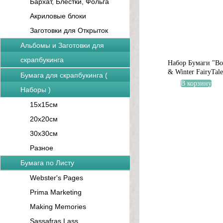
Бархат, Блестки, Фольга
Акриловые блоки
Заготовки для Открыток
Альбомы и Заготовки для
скрапбукинга
Набор Бумаги "Bot
& Winter FairyTale
Бумага для скрапбукинга (
В корзину
Наборы )
15x15см
20x20см
30x30см
Разное
Бумага по Листу
Webster's Pages
Prima Marketing
Making Memories
Sassafras Lass