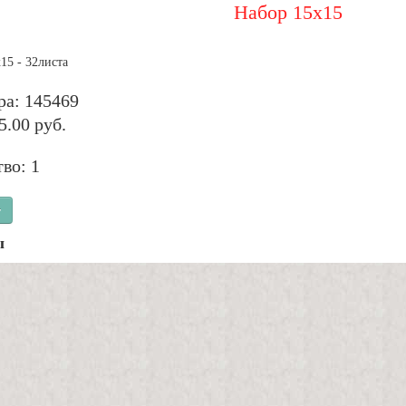
Набор 15х15
15 - 32листа
ра: 145469
5.00 руб.
во: 1
у
ы