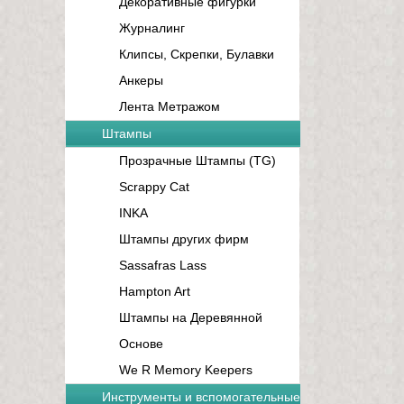
Декоративные фигурки
Журналинг
Клипсы, Скрепки, Булавки
Анкеры
Лента Метражом
Штампы
Прозрачные Штампы (TG)
Scrappy Cat
INKA
Штампы других фирм
Sassafras Lass
Hampton Art
Штампы на Деревянной
Основе
We R Memory Keepers
Инструменты и вспомогательные