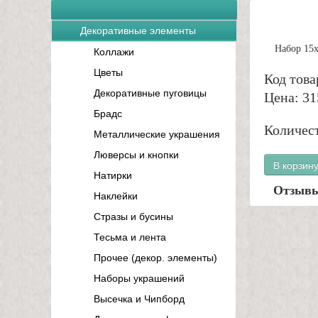
Декоративные элементы
Набор 15х
Коллажи
Цветы
Код това
Декоративные пуговицы
Цена: 31
Брадс
Количест
Металлические украшения
Люверсы и кнопки
В корзин
Натирки
Отзыв
Наклейки
Стразы и бусины
Тесьма и лента
Прочее (декор. элементы)
Наборы украшений
Высечка и Чипборд