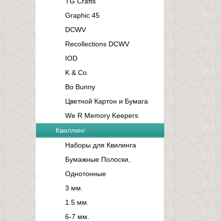
TG Crafts
Graphic 45
DCWV
Recollections DCWV
IOD
K & Co.
Bo Bunny
Цветной Картон и Бумага
We R Memory Keepers
Квиллинг
Наборы для Квилинга
Бумажные Полоски,
Однотонные
3 мм.
1.5 мм.
6-7 мм.