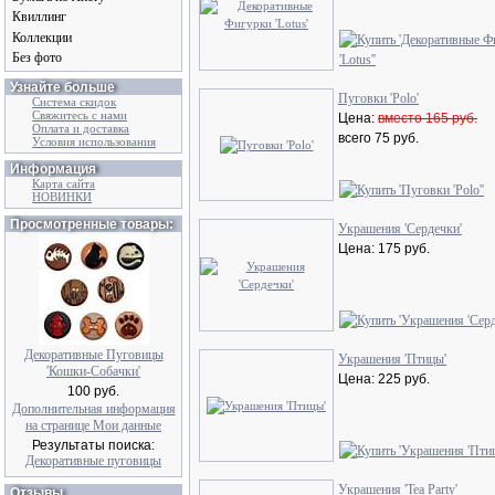
Квиллинг
Коллекции
Без фото
Узнайте больше
Пуговки 'Polo'
Система скидок
Свяжитесь с нами
Цена:
вместо 165 руб.
Оплата и доставка
всего 75 руб.
Условия использования
Информация
Карта сайта
НОВИНКИ
Просмотренные товары:
Украшения 'Сердечки'
Цена: 175 руб.
Декоративные Пуговицы
Украшения 'Птицы'
'Кошки-Собачки'
Цена: 225 руб.
100 руб.
Дополнительная информация
на странице Мои данные
Результаты поиска:
Декоративные пуговицы
Украшения 'Tea Party'
Отзывы