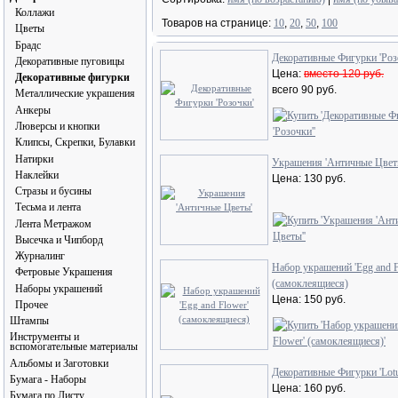
Коллажи
Товаров на странице:
10
,
20
,
50
,
100
Цветы
Брадс
Декоративные Фигурки 'Роз
Декоративные пуговицы
Цена:
вместо 120 руб.
Декоративные фигурки
всего 90 руб.
Металлические украшения
Анкеры
Люверсы и кнопки
Клипсы, Скрепки, Булавки
Натирки
Украшения 'Античные Цвет
Наклейки
Цена: 130 руб.
Стразы и бусины
Тесьма и лента
Лента Метражом
Высечка и Чипборд
Журналинг
Набор украшений 'Egg and F
Фетровые Украшения
(самоклеящиеся)
Наборы украшений
Цена: 150 руб.
Прочее
Штампы
Инструменты и
вспомогательные материалы
Альбомы и Заготовки
Декоративные Фигурки 'Lotu
Бумага - Наборы
Цена: 160 руб.
Бумага по Листу