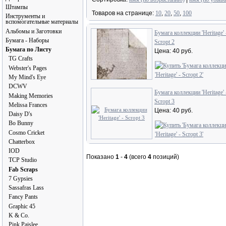
Штампы
Товаров на странице:
10
,
20
,
50
,
100
Инструменты и
вспомогательные материалы
Альбомы и Заготовки
Бумага коллекции 'Heritage' 
Бумага - Наборы
Scropt 2
Бумага по Листу
Цена: 40 руб.
TG Crafts
Webster's Pages
My Mind's Eye
DCWV
Бумага коллекции 'Heritage' 
Making Memories
Scropt 3
Melissa Frances
Цена: 40 руб.
Daisy D's
Bo Bunny
Cosmo Cricket
Chatterbox
IOD
Показано
1
-
4
(всего
4
позиций)
TCP Studio
Fab Scraps
7 Gypsies
Sassafras Lass
Fancy Pants
Graphic 45
K & Co.
Pink Paislee