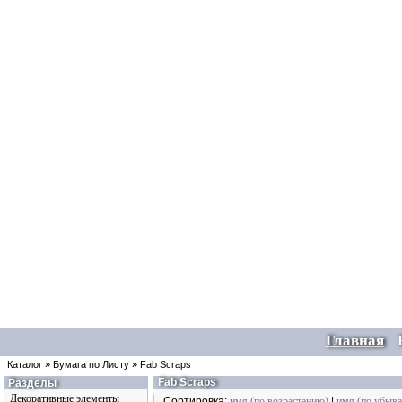
Главная
Каталог
»
Бумага по Листу
»
Fab Scraps
Fab Scraps
Разделы
Декоративные элементы
Сортировка:
имя (по возрастанию)
|
имя (по убыв