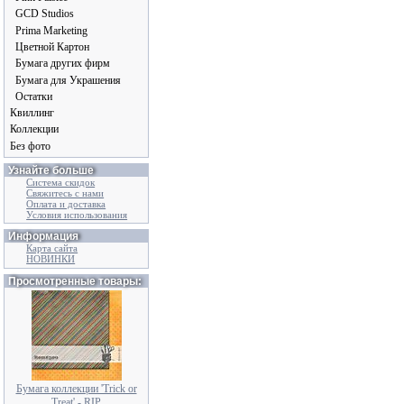
GCD Studios
Prima Marketing
Цветной Картон
Бумага других фирм
Бумага для Украшения
Остатки
Квиллинг
Коллекции
Без фото
Узнайте больше
Система скидок
Свяжитесь с нами
Оплата и доставка
Условия использования
Информация
Карта сайта
НОВИНКИ
Просмотренные товары:
Бумага коллекции 'Trick or
Treat' - RIP