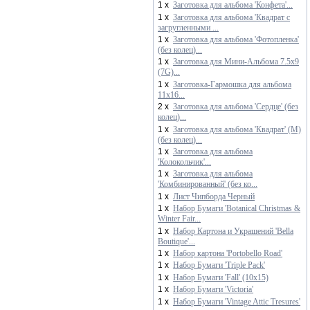
1 x
Заготовка для альбома 'Конфета'...
1 x
Заготовка для альбома 'Квадрат с
загругленными ...
1 x
Заготовка для альбома 'Фотопленка'
(без колец)...
1 x
Заготовка для Мини-Альбома 7.5x9
(7G)...
1 x
Заготовка-Гармошка для альбома
11х16...
2 x
Заготовка для альбома 'Сердце' (без
колец)...
1 x
Заготовка для альбома 'Квадрат' (М)
(без колец)...
1 x
Заготовка для альбома
'Колокольчик'...
1 x
Заготовка для альбома
'Комбинированный' (без ко...
1 x
Лист Чипборда Черный
1 x
Набор Бумаги 'Botanical Christmas &
Winter Fair...
1 x
Набор Картона и Украшений 'Bella
Boutique'...
1 x
Набор картона 'Portobello Road'
1 x
Набор Бумаги 'Triple Pack'
1 x
Набор Бумаги 'Fall' (10х15)
1 x
Набор Бумаги 'Victoria'
1 x
Набор Бумаги 'Vintage Attic Tresures'