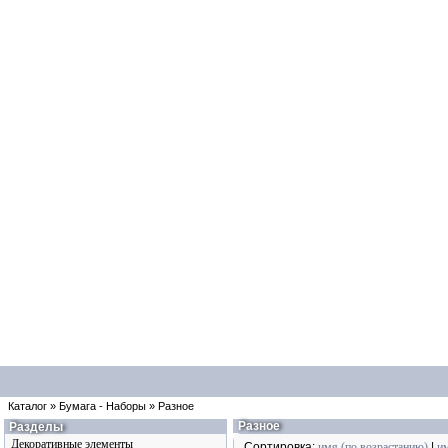
Каталог
»
Бумага - Наборы
»
Разное
Разное
Разделы
Декоративные элементы
Сортировка:
имя (по возрастанию)
|
и