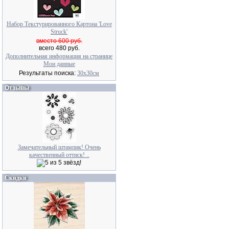
Набор Текстурированного Картона 'Love
Struck'
вместо 600 руб.
всего 480 руб.
Дополнительная информация на странице
Мои данные
Результаты поиска:
30x30см
Отзывы
Замечательный штампик! Очень
качественный оттиск! ..
Скидки