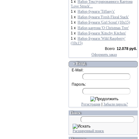
1 x
Набор Текстурированного Картона
'Love Struck'...
1 x
Набор бумаги 'Tiffany's'
1 x
Набор бумаги 'Fresh Floral Stack'
1 x
Набор Бумаги 'Girl Scout' (10х15)
1 x
Набор картона 'O Christmas Tree'
1 x
Набор Бумаги 'Kitschy Kitchen'
1 x
Набор Бумаги 'Wild Raspberry'
(10х15)
Всего
12.078 руб.
Оформить заказ
» Вход
E-Mail:
Пароль:
Регистрация
|
Забыли пароль?
Поиск
Расширенный поиск