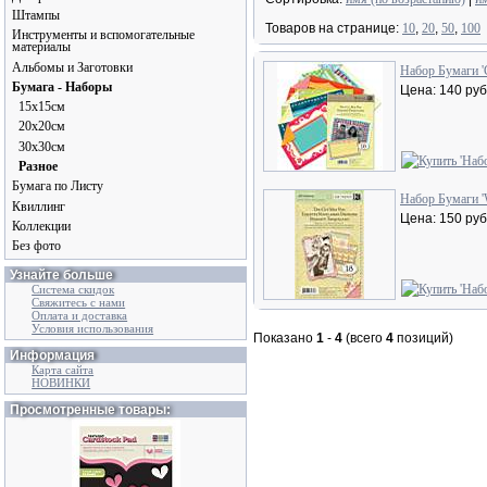
Штампы
Товаров на странице:
10
,
20
,
50
,
100
Инструменты и вспомогательные
материалы
Альбомы и Заготовки
Набор Бумаги 'G
Бумага - Наборы
Цена: 140 руб
15x15см
20x20см
30x30см
Разное
Бумага по Листу
Набор Бумаги 'W
Квиллинг
Цена: 150 руб
Коллекции
Без фото
Узнайте больше
Система скидок
Свяжитесь с нами
Оплата и доставка
Условия использования
Показано
1
-
4
(всего
4
позиций)
Информация
Карта сайта
НОВИНКИ
Просмотренные товары: