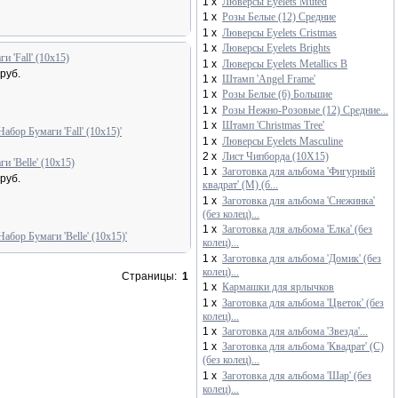
1 x
Люверсы Eyelets Muted
1 x
Розы Белые (12) Средние
1 x
Люверсы Eyelets Cristmas
1 x
Люверсы Eyelets Brights
и 'Fall' (10х15)
1 x
Люверсы Eyelets Metallics B
руб.
1 x
Штамп 'Angel Frame'
1 x
Розы Белые (6) Большие
1 x
Розы Нежно-Розовые (12) Средние...
1 x
Штамп 'Christmas Tree'
1 x
Люверсы Eyelets Masculine
2 x
Лист Чипборда (10X15)
и 'Belle' (10х15)
1 x
Заготовка для альбома 'Фигурный
руб.
квадрат' (М) (б...
1 x
Заготовка для альбома 'Снежинка'
(без колец)...
1 x
Заготовка для альбома 'Елка' (без
колец)...
1 x
Заготовка для альбома 'Домик' (без
колец)...
Страницы:
1
1 x
Кармашки для ярлычков
1 x
Заготовка для альбома 'Цветок' (без
колец)...
1 x
Заготовка для альбома 'Звезда'...
1 x
Заготовка для альбома 'Квадрат' (C)
(без колец)...
1 x
Заготовка для альбома 'Шар' (без
колец)...